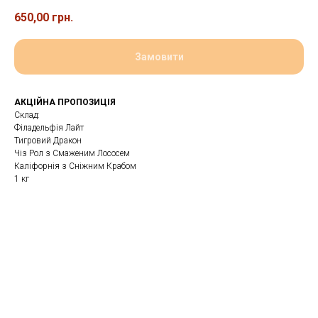
650,00
грн.
Замовити
АКЦІЙНА ПРОПОЗИЦІЯ
Склад:
Філадельфія Лайт
Тигровий Дракон
Чіз Рол з Смаженим Лососем
Каліфорнія з Сніжним Крабом
1 кг