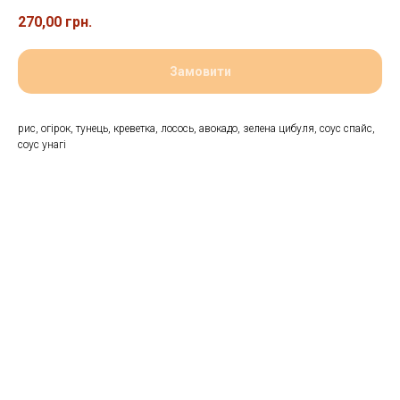
270,00
грн.
Замовити
рис, огірок, тунець, креветка, лосось, авокадо, зелена цибуля, соус спайс,
соус унагі